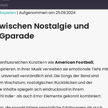
TEILEN
bspielen
|
Aufgenommen am 25.09.2024
Zwischen Nostalgie und
GIGparade
 einflussreichen Künstlern wie
American Football
,
spirieren. In ihrer Musik verweben sie emotionale Tiefe mi
 universell verständlich sind. Die Songs der Band sind
m Wachstum, nostalgischen Rückblicken und der
e Inhalte spiegeln sich eindrucksvoll in ihrem
ohl Indie- als auch Emo-Elemente gekonnt kombiniert.
 an, die sowohl intime persönliche Erfahrungen als auch