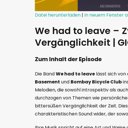
ABONNIEREN
Datei herunterladen
|
In neuem Fenster a
TEILEN
We had to leave – 
RSS FEED
LINK
Vergänglichkeit | 
EMBED
Zum Inhalt der Episode
Die Band
We had to leave
lässt sich von
Basement
und
Bombay Bicycle Club
in
Melodien, die sowohl introspektiv als auch
durchzogen von Themen wie persönliche
bittersüßen Vergänglichkeit der Zeit. Dies
charakteristischen Sound wider, der sow
Ihre Musik spricht auf eine Art und Weise