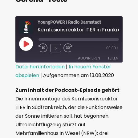
YoungPOWER | Radio Darmstadt
1x
00:00
/
ABONNIEREN
TEILEN
Datei herunterladen
|
In neuem Fenster
abspielen
|
Aufgenommen am 13.08.2020
TEILEN
RSS FEED
LINK
Zum Inhalt der Podcast-Episode gehört
:
Die Innenmontage des Kernfusionsreaktor
EMBED
ITER in Südfrankreich, der die Funktionsweise
der Sonne imitieren soll, hat begonnen.
Ultraleichtflugzeug stürzt auf
Mehrfamilienhaus in Wesel (NRW); drei