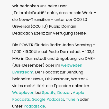
Wir bedanken uns beim User
„TolerableDruid6“ dafür, dass er sein Werk –
die News-Transition – unter der CC0 1.0
Universal (CC0 1.0) Public Domain
Dedication Lizenz zur Verfügung stellte.
Die POWER für dein Radio: Jeden Samstag –
17:00 -19:00Uhr auf Radio Darmstadt – 103,4
MHz in Darmstadt und Umgebung, via DAB+
(Juli-Dezember) oder im
weltweiten
Livestream
. Der Podcast zur Sendung
beinhaltet News, Diskussionen, Wetter &
vieles mehr! Hört alle Episoden online im
Webplayer
, bei
Spotify
,
Deezer
,
Apple
Podcasts
,
Google Podcasts
,
TuneIn
oder
unter
Podcast.de
.