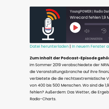
YoungPOWER | Radio Da
ABONNIEREN
Datei herunterladen
|
In neuem Fenster a
TEILEN
Zum Inhalt der Podcast-Episode gehö
RSS FEED
LINK
im Sommer 2019 verabschiedete der NRW-La
die Veranstaltungsbranche auf ihre fina
EMBED
verbietete die die rechtsextremistische V
von 400 bis 500 Menschen. Wo sind die 1,9 
fehlen? Außerdem: Das Wetter, die Ergebn
Radio-Charts.