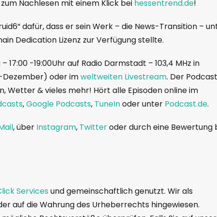
 zum Nachlesen mit einem Klick bei
hessentrend.de
!
id6“ dafür, dass er sein Werk – die News-Transition – un
ain Dedication Lizenz zur Verfügung stellte.
– 17:00 -19:00Uhr auf Radio Darmstadt – 103,4 MHz in
i-Dezember) oder im
weltweiten Livestream
. Der Podcas
, Wetter & vieles mehr! Hört alle Episoden online im
dcasts
,
Google Podcasts
,
TuneIn
oder unter
Podcast.de
.
Mail
, über
Instagram
,
Twitter
oder durch eine Bewertung 
lick Services
und gemeinschaftlich genutzt. Wir als
der auf die Wahrung des Urheberrechts hingewiesen.