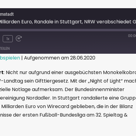
rmstadt
00:0
1x
TEILEN
bspielen
|
Aufgenommen am 28.06.2020
rt
: Nicht nur aufgrund einer ausgebüchsten Monokelkobr
ndtag sein Gifttiergesetz. Mit der „Night of Light“ mac
nzielle Notlage aufmerksam. Der Bundesinnenminister
ereinigung Nordadler. In Stuttgart randalierte eine Grup
Milliarden Euro von Wirecard geblieben, die in der Bilanz
isse der ersten Fußball-Bundesliga am 32. Spieltag &