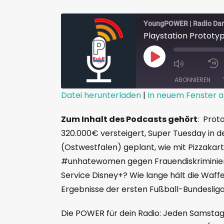
YoungPOWER | Radio Da
ABONNIEREN
Datei herunterladen
|
In neuem Fenster a
TEILEN
Zum Inhalt des Podcasts gehört
: Prot
RSS FEED
LINK
320.000€ versteigert, Super Tuesday in 
(Ostwestfalen) geplant, wie mit Pizzakar
EMBED
#unhatewomen gegen Frauendiskriminier
Service Disney+? Wie lange hält die Waffe
Ergebnisse der ersten Fußball-Bundesliga
Die POWER für dein Radio: Jeden Samstag 