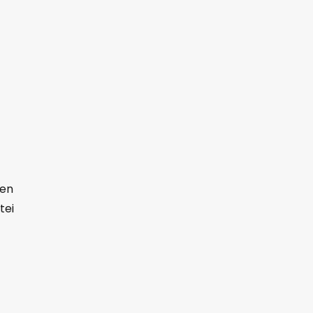
t
ren
tei