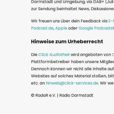
Darmstadt und Umgebung, via DAB+ (Jul
zur Sendung beinhaltet News, Diskussione
Wir freuen uns über dein Feedback via
E-
Podcast.de
,
Apple
oder
Google Podcasts
!
Hinweise zum Urheberrecht
Die
Click Audiothek
wird angeboten von
C
Plattformbetreiber haben unsere Mitglie
Dennoch können wir nicht alle Inhalte au
Websites auf solches Material stoßen, bit
etc. an
hinweis@click-services.de
. Wir w
© RadaR e.V. | Radio Darmstadt