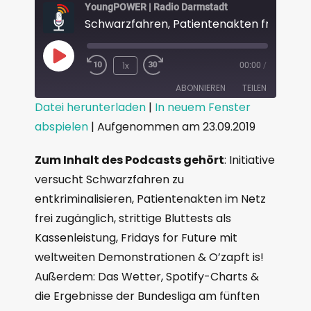
YoungPOWER | Radio Darmstadt
1x
00:00
/
ABONNIEREN
TEILEN
Datei herunterladen
|
In neuem Fenster
abspielen
|
Aufgenommen am 23.09.2019
TEILEN
RSS FEED
LINK
Zum Inhalt des Podcasts gehört
: Initiative
versucht Schwarzfahren zu
EMBED
entkriminalisieren, Patientenakten im Netz
frei zugänglich, strittige Bluttests als
Kassenleistung, Fridays for Future mit
weltweiten Demonstrationen & O’zapft is!
Außerdem: Das Wetter, Spotify-Charts &
die Ergebnisse der Bundesliga am fünften