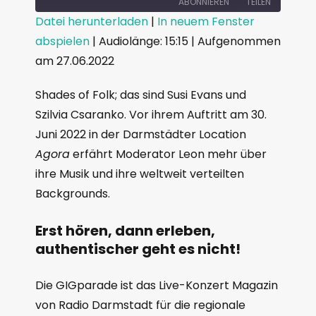
ABONNIEREN
TEILEN
Datei herunterladen
|
In neuem Fenster
abspielen
|
Audiolänge: 15:15
|
Aufgenommen
TEILEN
RSS FEED
am 27.06.2022
LINK
Shades of Folk; das sind Susi Evans und
EMBED
Szilvia Csaranko. Vor ihrem Auftritt am 30.
Juni 2022 in der Darmstädter Location
Agora
erfährt Moderator Leon mehr über
ihre Musik und ihre weltweit verteilten
Backgrounds.
Erst hören, dann erleben,
authentischer geht es nicht!
Die GIGparade ist das Live-Konzert Magazin
von Radio Darmstadt für die regionale