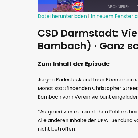
ABONNIEREN
Datei herunterladen
|
In neuem Fenster a
TEILEN
CSD Darmstadt: Vielf
RSS FEED
LINK
Bambach) · Ganz s
EMBED
Zum Inhalt der Episode
Jürgen Radestock und Leon Ebersmann sp
Monat stattfindenden Christopher Street
Bambach vom Verein vielbunt eingeladen
*Aufgrund von menschlichen Fehlern beim
Alle anderen Inhalte der UKW-Sendung v
nicht betroffen.