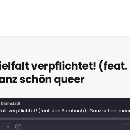
lfalt verpflichtet! (feat.
anz schön queer
o Darmstadt
falt verpflichtet! (feat. Jan Bambach) · Ganz schön quee
00:0
1x