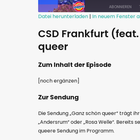
ABONNIEREN
Datei herunterladen
|
In neuem Fenster a
TEILEN
CSD Frankfurt (feat.
RSS FEED
LINK
queer
EMBED
Zum Inhalt der Episode
[noch ergänzen]
Zur Sendung
Die Sendung „Ganz schön queer“ trägt i
„Andersrum“ oder „Rosa Welle“. Bereits se
queere Sendung im Programm.