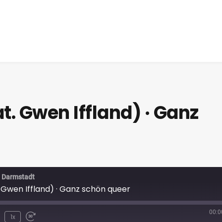
t. Gwen Iffland) · Ganz
o Darmstadt
 Gwen Iffland) · Ganz schön queer
00:0
1x