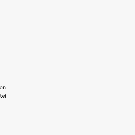
ren
tei