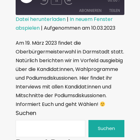
1x
00:00
/
ABONNIEREN
TEILEN
Datei herunterladen
|
In neuem Fenster
abspielen
|
Aufgenommen am 10.03.2023
TEILEN
RSS FEED
LINK
Am 19. März 2023 findet die
Oberbürgermeisterwahl in Darmstadt statt.
EMBED
Natürlich berichten wir im Vorfeld ausgiebig
über die Kandidat:innen, Wahlprogramme
und Podiumsdiskussionen. Hier findet ihr
Interviews mit allen Kandidat:innen und
Mitschnitte der Podiumsdiskussionen.
Informiert Euch und geht Wählen!
Suchen
Suchen