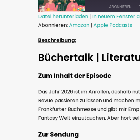
ABONNIEREN
Datei herunterladen
|
In neuem Fenster a
Abonnieren:
Amazon
|
Apple Podcasts
TEILEN
Amazon
App
RSS FEED
LINK
Beschreibung:
EMBED
Büchertalk | Literatu
Zum Inhalt der Episode
Das Jahr 2026 ist im Anrollen, deshalb n
Revue passieren zu lassen und machen mal
Frankfurter Buchmesse und gibt mir Empf
Fantasy Welt einzutauchen. Aber hört se
Zur Sendung