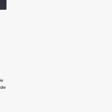
ie
die