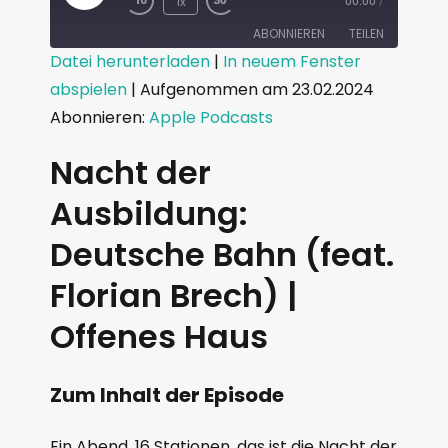
1x
00:00
/
ABONNIEREN
TEILEN
Datei herunterladen
|
In neuem Fenster
abspielen
|
Aufgenommen am 23.02.2024
TEILEN
Apple Podcasts
Abonnieren:
Apple Podcasts
RSS FEED
LINK
Nacht der
EMBED
Ausbildung:
Deutsche Bahn (feat.
Florian Brech) |
Offenes Haus
Zum Inhalt der Episode
Ein Abend, 16 Stationen, das ist die Nacht der