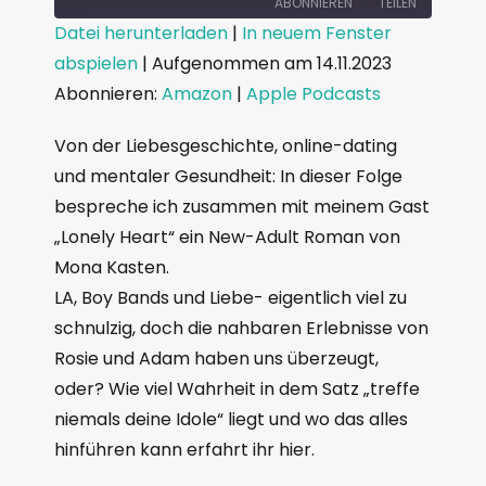
ABONNIEREN
TEILEN
Datei herunterladen
|
In neuem Fenster
abspielen
|
Aufgenommen am 14.11.2023
TEILEN
Amazon
Apple Podcasts
Abonnieren:
Amazon
|
Apple Podcasts
RSS FEED
LINK
Von der Liebesgeschichte, online-dating
EMBED
und mentaler Gesundheit: In dieser Folge
bespreche ich zusammen mit meinem Gast
„Lonely Heart“ ein New-Adult Roman von
Mona Kasten.
LA, Boy Bands und Liebe- eigentlich viel zu
schnulzig, doch die nahbaren Erlebnisse von
Rosie und Adam haben uns überzeugt,
oder? Wie viel Wahrheit in dem Satz „treffe
niemals deine Idole“ liegt und wo das alles
hinführen kann erfahrt ihr hier.