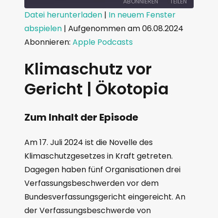
ABONNIEREN
TEILEN
Datei herunterladen
|
In neuem Fenster
abspielen
|
Aufgenommen am 06.08.2024
TEILEN
Apple Podcasts
Abonnieren:
Apple Podcasts
RSS FEED
LINK
Klimaschutz vor
EMBED
Gericht | Ökotopia
Zum Inhalt der Episode
Am 17. Juli 2024 ist die Novelle des
Klimaschutzgesetzes in Kraft getreten.
Dagegen haben fünf Organisationen drei
Verfassungsbeschwerden vor dem
Bundesverfassungsgericht eingereicht. An
der Verfassungsbeschwerde von