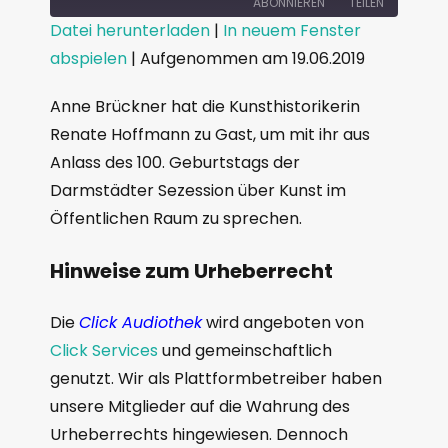
ABONNIEREN
TEILEN
Datei herunterladen
|
In neuem Fenster
abspielen
|
Aufgenommen am 19.06.2019
TEILEN
RSS FEED
LINK
Anne Brückner hat die Kunsthistorikerin
Renate Hoffmann zu Gast, um mit ihr aus
EMBED
Anlass des 100. Geburtstags der
Darmstädter Sezession über Kunst im
Öffentlichen Raum zu sprechen.
Hinweise zum Urheberrecht
Die
Click Audiothek
wird angeboten von
Click Services
und gemeinschaftlich
genutzt. Wir als Plattformbetreiber haben
unsere Mitglieder auf die Wahrung des
Urheberrechts hingewiesen. Dennoch