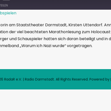
TEILEN
bspielen
ktorin am Staatstheater Darmstadt, Kirsten Uttendorf. An
sation der viel beachteten Marathonlesung zum Holocaust
ger und Schauspieler hatten sich daran beteiligt und in 
elband „Warum ich Nazi wurde“ vorgetragen.
6 RadaR e.V. | Radio Darmstadt. All Rights Reserved.
Powered by