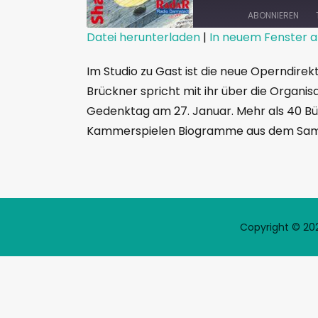
ABONNIEREN
Datei herunterladen
|
In neuem Fenster a
TEILEN
Im Studio zu Gast ist die neue Operndire
RSS FEED
LINK
Brückner spricht mit ihr über die Organi
Gedenktag am 27. Januar. Mehr als 40 Bür
EMBED
Kammerspielen Biogramme aus dem Samm
Copyright © 202