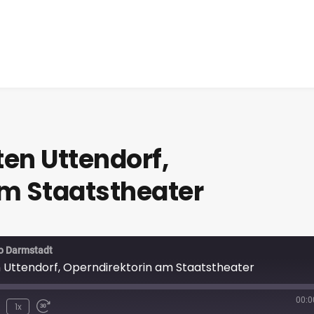
ten Uttendorf,
am Staatstheater
io Darmstadt
en Uttendorf, Operndirektorin am Staatstheater
00:0
1x