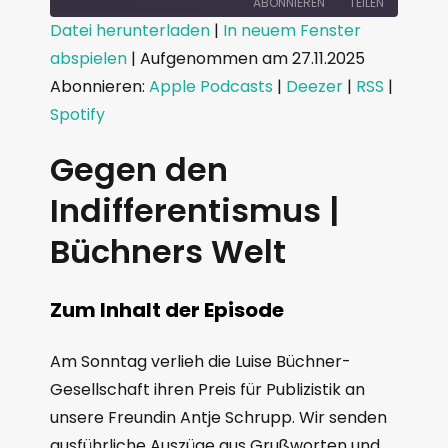
ABONNIEREN
TEILEN
Datei herunterladen
|
In neuem Fenster
abspielen
|
Aufgenommen am 27.11.2025
TEILEN
Apple Podcasts
Deezer
Abonnieren:
Apple Podcasts
|
Deezer
|
RSS
|
RSS
Spotify
LINK
Spotify
RSS FEED
EMBED
Gegen den
Indifferentismus |
Büchners Welt
Zum Inhalt der Episode
Am Sonntag verlieh die Luise Büchner-
Gesellschaft ihren Preis für Publizistik an
unsere Freundin Antje Schrupp. Wir senden
ausführliche Auszüge aus Grußworten und