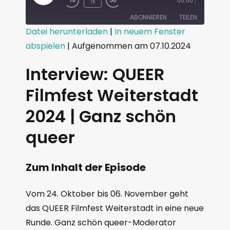
1x
00:00
/
ABONNIEREN
TEILEN
Datei herunterladen
|
In neuem Fenster
abspielen
|
Aufgenommen am 07.10.2024
TEILEN
RSS FEED
LINK
Interview: QUEER
EMBED
Filmfest Weiterstadt
2024 | Ganz schön
queer
Zum Inhalt der Episode
Vom 24. Oktober bis 06. November geht
das QUEER Filmfest Weiterstadt in eine neue
Runde. Ganz schön queer-Moderator