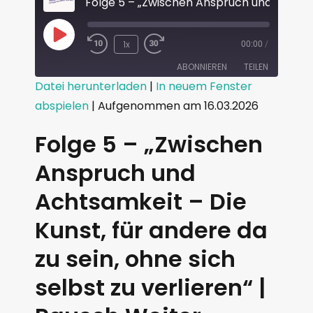
1x
00:00
/
ABONNIEREN
TEILEN
Datei herunterladen
|
In neuem Fenster
abspielen
|
Aufgenommen am 16.03.2026
TEILEN
RSS FEED
LINK
Folge 5 – „Zwischen
EMBED
Anspruch und
Achtsamkeit – Die
Kunst, für andere da
zu sein, ohne sich
selbst zu verlieren“ |