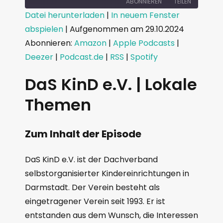
ABONNIEREN
TEILEN
Datei herunterladen
|
In neuem Fenster
abspielen
|
Aufgenommen am 29.10.2024
TEILEN
Amazon
Apple Podcasts
Abonnieren:
Amazon
|
Apple Podcasts
|
Deezer
Podcast.de
LINK
Deezer
|
Podcast.de
|
RSS
|
Spotify
RSS
Spotify
EMBED
RSS FEED
DaS KinD e.V. | Lokale
Themen
Zum Inhalt der Episode
DaS KinD e.V. ist der Dachverband
selbstorganisierter Kindereinrichtungen in
Darmstadt. Der Verein besteht als
eingetragener Verein seit 1993. Er ist
entstanden aus dem Wunsch, die Interessen