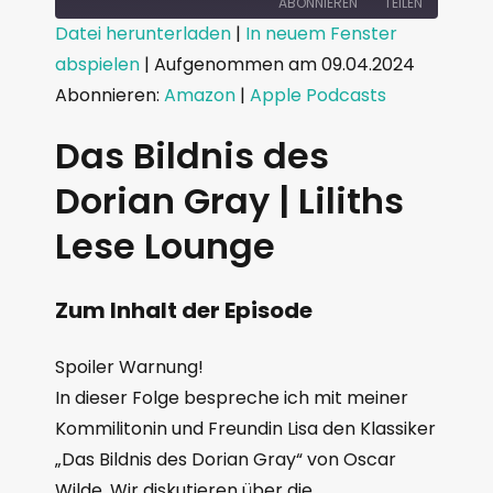
ABONNIEREN
TEILEN
Datei herunterladen
|
In neuem Fenster
abspielen
|
Aufgenommen am 09.04.2024
TEILEN
Amazon
Apple Podcasts
Abonnieren:
Amazon
|
Apple Podcasts
RSS FEED
LINK
Das Bildnis des
EMBED
Dorian Gray | Liliths
Lese Lounge
Zum Inhalt der Episode
Spoiler Warnung!
In dieser Folge bespreche ich mit meiner
Kommilitonin und Freundin Lisa den Klassiker
„Das Bildnis des Dorian Gray“ von Oscar
Wilde. Wir diskutieren über die