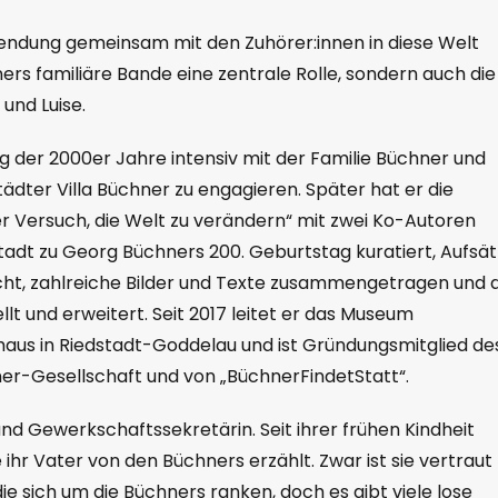
 Sendung gemeinsam mit den Zuhörer:innen in diese Welt
ers familiäre Bande eine zentrale Rolle, sondern auch die
und Luise.
g der 2000er Jahre intensiv mit der Familie Büchner und
tädter Villa Büchner zu engagieren. Später hat er die
r Versuch, die Welt zu verändern“ mit zwei Ko-Autoren
tadt zu Georg Büchners 200. Geburtstag kuratiert, Aufsä
cht, zahlreiche Bilder und Texte zusammengetragen und 
und erweitert. Seit 2017 leitet er das Museum
aus in Riedstadt-Goddelau und ist Gründungsmitglied de
hner-Gesellschaft und von „BüchnerFindetStatt“.
 und Gewerkschaftssekretärin. Seit ihrer frühen Kindheit
 ihr Vater von den Büchners erzählt. Zwar ist sie vertraut
e sich um die Büchners ranken, doch es gibt viele lose