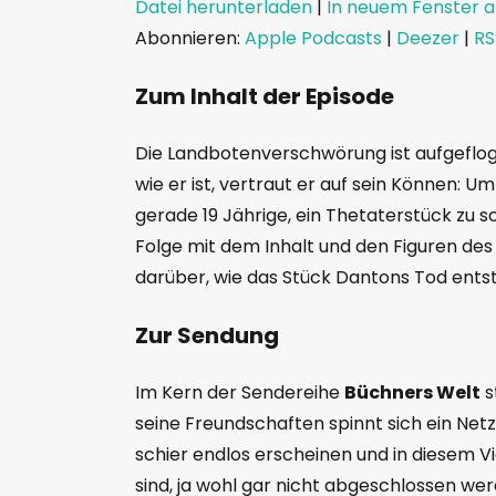
Datei herunterladen
|
In neuem Fenster a
Abonnieren:
Apple Podcasts
|
Deezer
|
RS
TEILEN
Apple Podcasts
Dee
Spotify
LINK
Zum Inhalt der Episode
RSS FEED
EMBED
Die Landbotenverschwörung ist aufgeflog
wie er ist, vertraut er auf sein Können: Um
gerade 19 Jährige, ein Thetaterstück zu s
Folge mit dem Inhalt und den Figuren des
darüber, wie das Stück Dantons Tod ents
Zur Sendung
Im Kern der Sendereihe
Büchners Welt
s
seine Freundschaften spinnt sich ein Net
schier endlos erscheinen und in diesem 
sind, ja wohl gar nicht abgeschlossen we