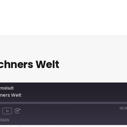
üchners Welt
armstadt
hners Welt
00:0
1x
TEILEN