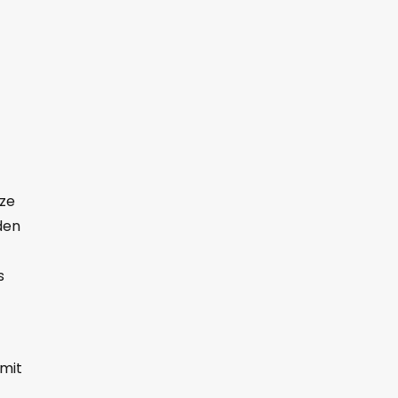
tze
den
s
 mit