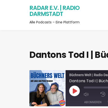
RADAR E.V. | RADIO
DARMSTADT
Alle Podcasts – Eine Plattform
Dantons Tod I | B
Büchners Welt | Radio D
Dantons Tod I | Büc
ABONNIEREN