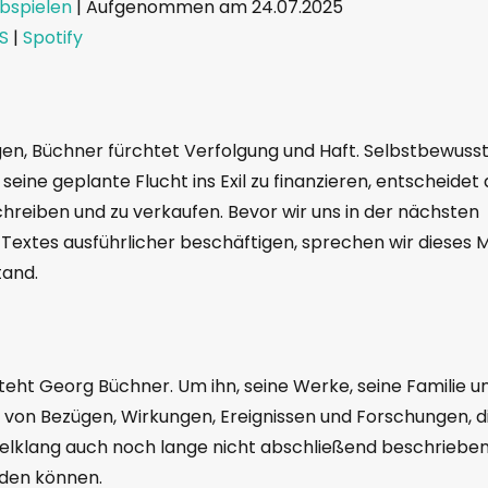
bspielen
|
Aufgenommen am 24.07.2025
S
|
Spotify
zer
RSS
en, Büchner fürchtet Verfolgung und Haft. Selbstbewuss
 seine geplante Flucht ins Exil zu finanzieren, entscheidet
chreiben und zu verkaufen. Bevor wir uns in der nächsten
 Textes ausführlicher beschäftigen, sprechen wir dieses 
tand.
teht Georg Büchner. Um ihn, seine Werke, seine Familie u
z von Bezügen, Wirkungen, Ereignissen und Forschungen, d
Vielklang auch noch lange nicht abschließend beschriebe
rden können.