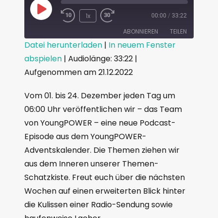
1x
00:00
/
33:22
ABONNIEREN
TEILEN
Datei herunterladen
|
In neuem Fenster
abspielen
|
Audiolänge: 33:22
|
TEILEN
RSS FEED
Aufgenommen am 21.12.2022
LINK
Vom 01. bis 24. Dezember jeden Tag um
EMBED
06:00 Uhr veröffentlichen wir – das Team
von YoungPOWER – eine neue Podcast-
Episode aus dem YoungPOWER-
Adventskalender. Die Themen ziehen wir
aus dem Inneren unserer Themen-
Schatzkiste. Freut euch über die nächsten
Wochen auf einen erweiterten Blick hinter
die Kulissen einer Radio-Sendung sowie