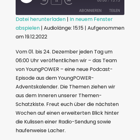
1x
00:00
/
15:15
ABONNIEREN
TEILEN
Datei herunterladen
|
In neuem Fenster
abspielen
|
Audiolänge: 15:15
|
Aufgenommen
TEILEN
RSS FEED
am 19.12.2022
LINK
Vom 01. bis 24. Dezember jeden Tag um
EMBED
06:00 Uhr veröffentlichen wir – das Team
von YoungPOWER – eine neue Podcast-
Episode aus dem YoungPOWER-
Adventskalender. Die Themen ziehen wir
aus dem Inneren unserer Themen-
Schatzkiste. Freut euch über die nächsten
Wochen auf einen erweiterten Blick hinter
die Kulissen einer Radio-Sendung sowie
haufenweise Lacher.