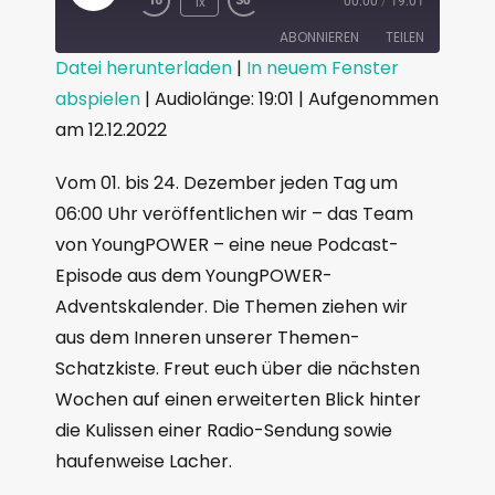
1x
00:00
/
19:01
ABONNIEREN
TEILEN
Datei herunterladen
|
In neuem Fenster
abspielen
|
Audiolänge: 19:01
|
Aufgenommen
TEILEN
RSS FEED
am 12.12.2022
LINK
Vom 01. bis 24. Dezember jeden Tag um
EMBED
06:00 Uhr veröffentlichen wir – das Team
von YoungPOWER – eine neue Podcast-
Episode aus dem YoungPOWER-
Adventskalender. Die Themen ziehen wir
aus dem Inneren unserer Themen-
Schatzkiste. Freut euch über die nächsten
Wochen auf einen erweiterten Blick hinter
die Kulissen einer Radio-Sendung sowie
haufenweise Lacher.