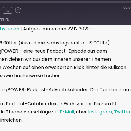
00:0
1x
TEILEN
bspielen
|
Aufgenommen am 22.12.2020
6:00Uhr (Ausnahme: samstags erst ab 19:00Uhr)
ngPOWER – eine neue Podcast-Episode aus dem
en ziehen wir aus dem Inneren unserer Themen-
 Wochen auf einen erweiterten Blick hinter die Kulissen
l sowie haufenweise Lacher.
 YoungPOWER-Podcast-Adventskalender: Der Tannenbaum
m Podcast-Catcher deiner Wahl vorbei! Bis zum 19.
 du Themenvorschläge via
E-Mail
, über
Instagram
,
Twitter
inreichen.