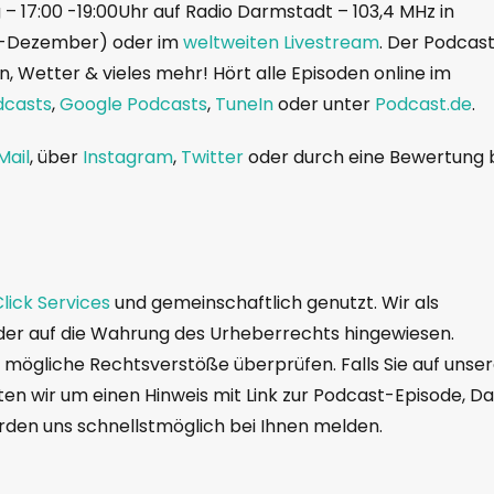
– 17:00 -19:00Uhr auf Radio Darmstadt – 103,4 MHz in
i-Dezember) oder im
weltweiten Livestream
. Der Podcas
, Wetter & vieles mehr! Hört alle Episoden online im
dcasts
,
Google Podcasts
,
TuneIn
oder unter
Podcast.de
.
Mail
, über
Instagram
,
Twitter
oder durch eine Bewertung 
lick Services
und gemeinschaftlich genutzt. Wir als
der auf die Wahrung des Urheberrechts hingewiesen.
f mögliche Rechtsverstöße überprüfen. Falls Sie auf unse
ten wir um einen Hinweis mit Link zur Podcast-Episode, Da
erden uns schnellstmöglich bei Ihnen melden.