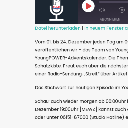
ABONNIEREN
Datei herunterladen
|
In neuem Fenster a
TEILEN
Vom 01. bis 24. Dezember jeden Tag um 0
RSS FEED
LINK
veröffentlichen wir – das Team von You
YoungPOWER-Adventskalender. Die Them
EMBED
Schatzkiste. Freut euch über die nächsten
einer Radio-Sendung, „Streit“ über Artike
Das Stichwort zur heutigen Episode im
Schau‘ auch wieder morgen ab 06:00Uhr i
Dezember 19:00Uhr [MEWZ] kannst auch
oder unter 06151-87000 (Studio Hotline) e