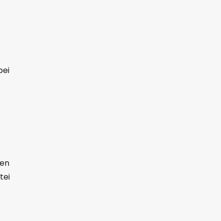
t
bei
ren
tei