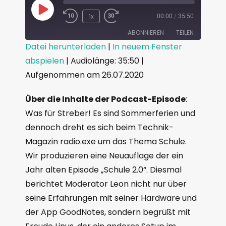
1x
00:00
/
35:50
ABONNIEREN
TEILEN
Datei herunterladen
|
In neuem Fenster
abspielen
|
Audiolänge: 35:50
|
TEILEN
RSS FEED
Aufgenommen am 26.07.2020
LINK
Über die Inhalte der Podcast-Episode
:
EMBED
Was für Streber! Es sind Sommerferien und
dennoch dreht es sich beim Technik-
Magazin radio.exe um das Thema Schule.
Wir produzieren eine Neuauflage der ein
Jahr alten Episode „Schule 2.0“. Diesmal
berichtet Moderator Leon nicht nur über
seine Erfahrungen mit seiner Hardware und
der App GoodNotes, sondern begrüßt mit