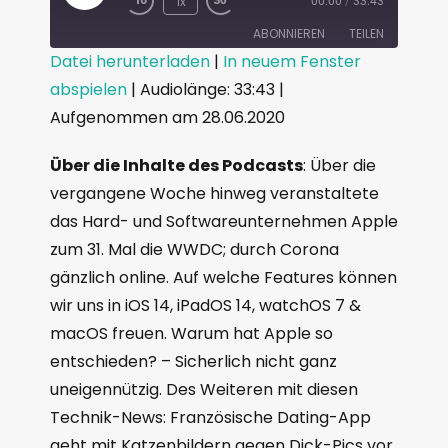
1x
00:00
/
33:43
ABONNIEREN
TEILEN
Datei herunterladen
|
In neuem Fenster
abspielen
|
Audiolänge: 33:43
|
TEILEN
RSS FEED
Aufgenommen am 28.06.2020
LINK
Über die Inhalte des Podcasts
: Über die
EMBED
vergangene Woche hinweg veranstaltete
das Hard- und Softwareunternehmen Apple
zum 31. Mal die WWDC; durch Corona
gänzlich online. Auf welche Features können
wir uns in iOS 14, iPadOS 14, watchOS 7 &
macOS freuen. Warum hat Apple so
entschieden? – Sicherlich nicht ganz
uneigennützig. Des Weiteren mit diesen
Technik-News: Französische Dating-App
geht mit Katzenbildern gegen Dick-Pics vor,