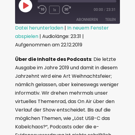
1x
00:00
/
23:31
ABONNIEREN
TEILEN
Datei herunterladen
|
In neuem Fenster
abspielen
|
Audiolänge: 23:31
|
TEILEN
RSS FEED
Aufgenommen am 22.12.2019
LINK
Über die Inhalte des Podcasts
: Die letzte
EMBED
Ausgabe im Jahre 2019 und damit in diesem
Jahrzehnt wird eine Art Weihnachtsfeier;
nämlich gelassen, aber keineswegs weniger
informativ. Wir drehen mehrmals unser
virtuelles Themenrad, das On Air über den
Verlauf der Show entscheidet. Bis auf die
möglichen Themen, wie „Löst USB-C das
Kabelchaos?“, Podcasts oder die e-