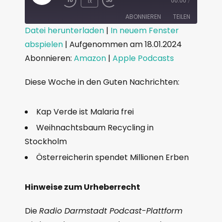
1x
00:00
/
ABONNIEREN
TEILEN
Datei herunterladen
|
In neuem Fenster
abspielen
|
Aufgenommen am 18.01.2024
TEILEN
Amazon
Apple Podcasts
Abonnieren:
Amazon
|
Apple Podcasts
RSS FEED
LINK
Diese Woche in den Guten Nachrichten:
EMBED
Kap Verde ist Malaria frei
Weihnachtsbaum Recycling in
Stockholm
Österreicherin spendet Millionen Erben
Hinweise zum Urheberrecht
Die
Radio Darmstadt Podcast-Plattform