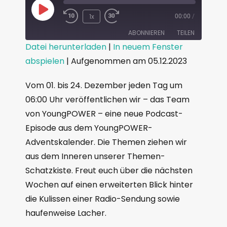
1x
00:00
/
ABONNIEREN
TEILEN
Datei herunterladen
|
In neuem Fenster
abspielen
|
Aufgenommen am 05.12.2023
TEILEN
RSS FEED
LINK
Vom 01. bis 24. Dezember jeden Tag um
06:00 Uhr veröffentlichen wir – das Team
EMBED
von YoungPOWER – eine neue Podcast-
Episode aus dem YoungPOWER-
Adventskalender. Die Themen ziehen wir
aus dem Inneren unserer Themen-
Schatzkiste. Freut euch über die nächsten
Wochen auf einen erweiterten Blick hinter
die Kulissen einer Radio-Sendung sowie
haufenweise Lacher.